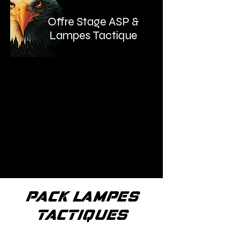
Offre Stage ASP &
Lampes Tactique
La formation ASP se concentre sur des
techniques et tactiques claires,
simples, reproductibles et
juridiquement défendables, affinées
au fil de décennies d’expérience et de
résultats concrets.
En plus des formations ASP vous
propose équipe avec du matériel fiable
de haute qualité.
PACK LAMPES
TACTIQUES