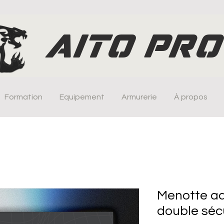
AITO PRO
Formation
Equipement
Armurerie
À propos
Menotte ad
double séc