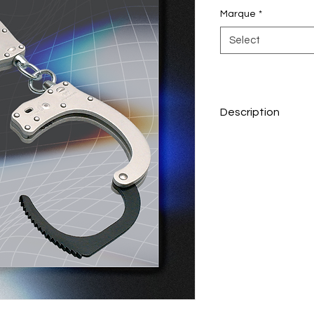
Marque
*
Select
Description
Les menottes aminist
Police, la Gendarmer
La double sécurité e
l'ergot de la clé uni