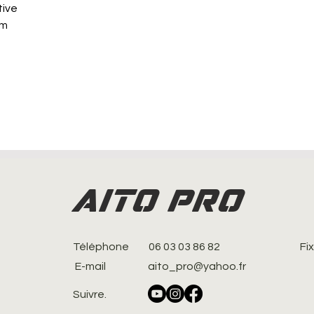
tive
um
AITO PRO
Téléphone
06 03 03 86 82
Fi
E-mail
aito_pro@yahoo.fr
Suivre.