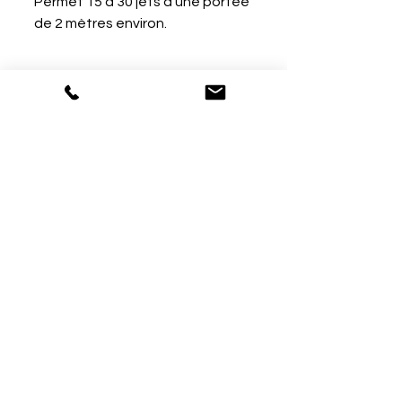
Permet 15 à 30 jets d'une portée
de 2 mètres environ.
Description
Aérosols GEL CS Effet lacrymogène
et incapacitant. En gel, effet localisé
à l’agresseur, moins sensible au
vent.
Neutralise votre agresseur d'une
simple pression sur la valve des
agresseur(s) pendant environ 20 à
40 minutes.
AITO PRO
Téléphone
06 03 03 86 82
Politique de cookies