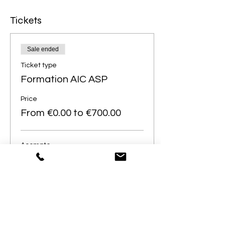
Tickets
Sale ended
Ticket type
Formation AIC ASP
Price
From €0.00 to €700.00
Acompte
€350.00
+€8.75 ticket service fee
Totalité
€700.00